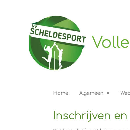
Ga
direct
naar
de
hoofdinhoud
Voll
Home
Algemeen
Wed
Inschrijven en