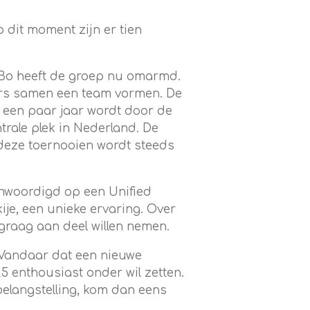
dit moment zijn er tien
Bo
heeft de groep nu omarmd
.
tners samen een team vormen. De
s
een paar jaar
wordt door de
ntrale plek in Nederland.
De
deze toernooien wordt steeds
enwoordigd op
een
Unified
ije, een unieke ervaring.
Over
graag aan deel willen nemen.
. Vandaar dat een nieuwe
5 enthousiast onder wil zetten.
belangstelling, kom dan eens