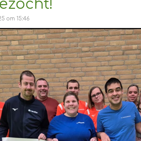
gezocht!
25 om 15:46