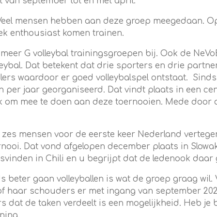
t van september tot en met april.
 Veel mensen hebben aan deze groep meegedaan. Op 
ek enthousiast komen trainen.
meer G volleybal trainingsgroepen bij.
Ook de
NeVo
lleybal. Dat betekent dat drie sporters en drie par
ers waardoor er goed volleybalspel ontstaat. S
ind
n per jaar
georganiseerd.
Dat vindt plaats in een ce
euk om mee te doen aan deze toernooien. Mede door 
n
zes mensen
voor de eerste keer
Nederland verteg
rnooi
. Dat vond afgelopen december plaats in Slowak
tsvinden in Chili en u begrijpt dat
de leden
ook daar
s beter gaan volleyballen
is wat de groep graag wil
 of haar schouders er met ingang van september 202
rs dat de taken verdeelt is een mogelijkheid
. Heb je 
ning.