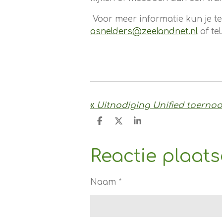
Voor meer informatie kun je te
asnelders@zeelandnet.nl
of tel
«
D
D
S
e
e
h
l
e
a
e
l
r
Reactie plaat
n
e
Naam *