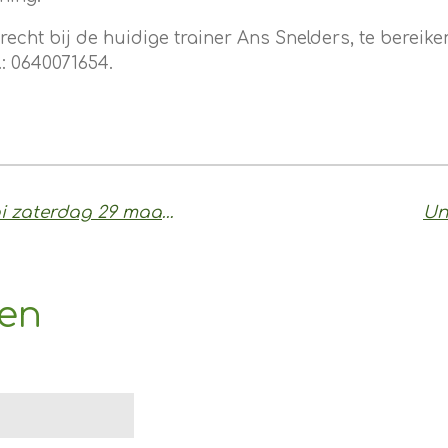
recht bij de huidige trainer Ans Snelders, te bereiken
.: 0640071654.
Uitnodiging Unified toernooi zaterdag 29 maart 2025
Un
sen