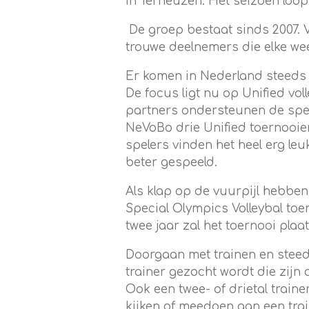
in Terneuzen. Het seizoen loop
De groep bestaat sinds 2007.
trouwe deelnemers die elke we
Er komen
in Nederland
steeds 
De focus ligt nu op Unified vo
partners ondersteunen de spel
NeVoBo
drie Unified toernooie
spelers vinden het heel erg l
beter gespeeld.
A
ls klap op de vuurpijl heb
be
Special Olympics
Volleybal toe
twee jaar zal het toernooi plaa
Doorgaan met trainen
en steed
trainer gezocht wordt die zijn
Ook een twee- of drietal traine
kijken of meedoen aan een trai